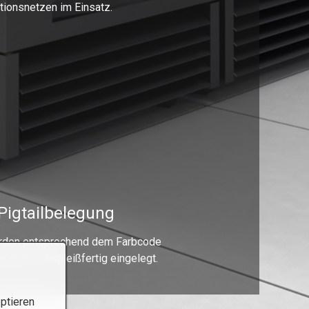
ionsnetzen im Einsatz.
Pigtailbelegung
erden entsprechend dem Farbcode
ängt und spleißfertig eingelegt.
ptieren