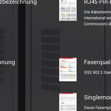
urzbezeichnung
RJ45 Pin-
Die Kabelnormie
International w
Commission) 
chnung
Faserqual
IEEE 802.3 Stan
Singlemod
Diese Fasertype