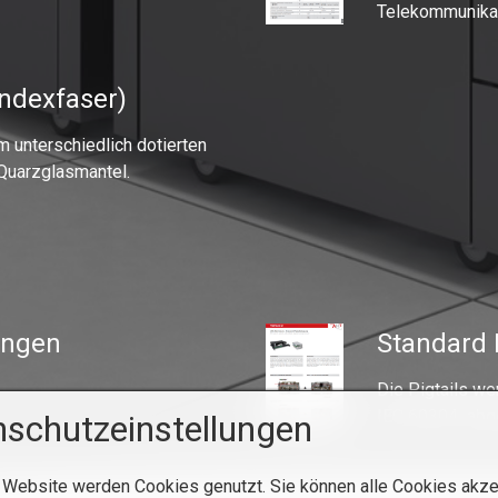
Telekommunikat
ndexfaser)
 unterschiedlich dotierten
Quarzglasmantel.
ängen
Standard 
Die Pigtails w
IEC 60304 abgel
schutzeinstellungen
 Website werden Cookies genutzt. Sie können alle Cookies akze