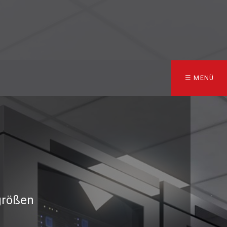
☰ MENÜ
rößen